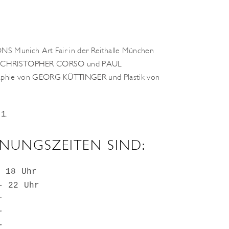
S Munich Art Fair in der Reithalle München
n
CHRISTOPHER CORSO
und
PAUL
aphie von
GEORG KÜTTINGER
und Plastik von
.
11
FNUNGSZEITEN SIND:
– 18 Uhr
– 22 Uhr
r
r
r