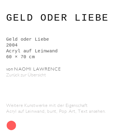
GELD ODER LIEBE
Geld oder Liebe
2004
Acryl auf Leinwand
60 × 70 cm
von
NAOMI LAWRENCE
Zurück zur Übersicht
Weitere Kunstwerke mit der Eigenschaft
Acryl auf Leinwand
,
bunt
,
Pop Art
,
Text
ansehen.
⬤