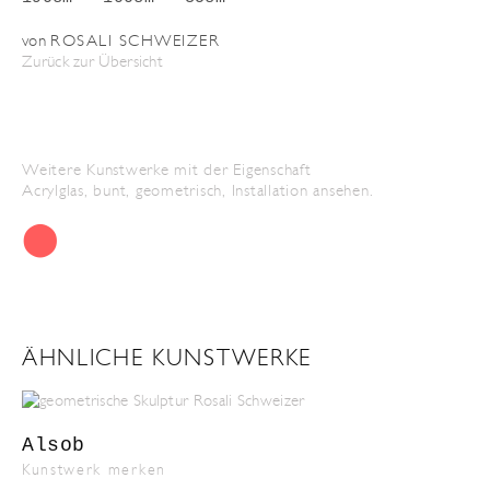
von
ROSALI SCHWEIZER
Zurück zur Übersicht
Weitere Kunstwerke mit der Eigenschaft
Acrylglas
,
bunt
,
geometrisch
,
Installation
ansehen.
⬤
ÄHNLICHE KUNSTWERKE
Alsob
Kunstwerk merken