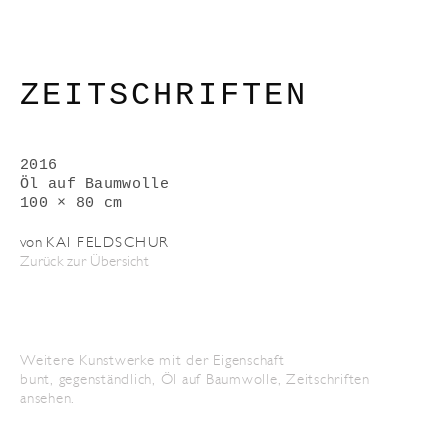
ZEITSCHRIFTEN
2016
Öl auf Baumwolle
100 × 80 cm
von
KAI FELDSCHUR
Zurück zur Übersicht
Weitere Kunstwerke mit der Eigenschaft
bunt
,
gegenständlich
,
Öl auf Baumwolle
,
Zeitschriften
ansehen.