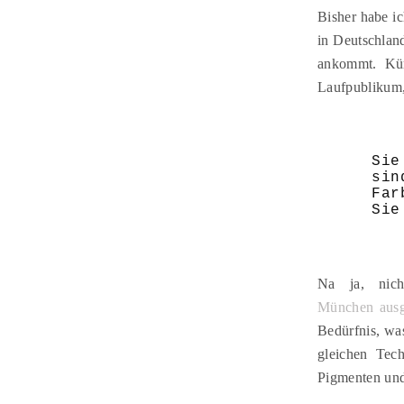
Bisher habe i
in Deutschland
ankommt. Kür
Laufpublikum
Sie
sin
Far
Sie
Na ja, nic
München ausge
Bedürfnis, wa
gleichen Tec
Pigmenten und