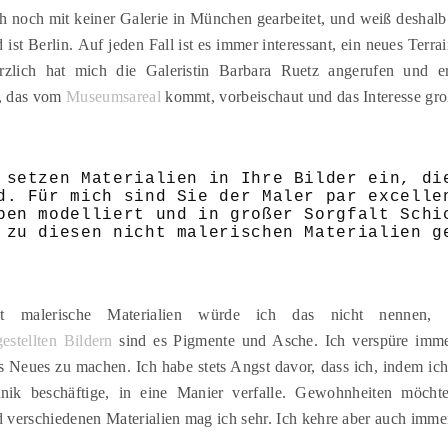
ch noch mit keiner Galerie in München gearbeitet, und weiß deshal
 ist Berlin. Auf jeden Fall ist es immer interessant, ein neues Terr
zlich hat mich die Galeristin Barbara Ruetz angerufen und erz
, das vom
Museumsareal
kommt, vorbeischaut und das Interesse groß 
 setzen Materialien in Ihre Bilder ein, di
d. Für mich sind Sie der Maler par excelle
ben modelliert und in großer Sorgfalt Schi
 zu diesen nicht malerischen Materialien g
ht malerische Materialien würde ich das nicht nennen
stellten Bildern
sind es Pigmente und Asche. Ich verspüre imme
s Neues zu machen. Ich habe stets Angst davor, dass ich, indem ich
hnik beschäftige, in eine Manier verfalle. Gewohnheiten möcht
 verschiedenen Materialien mag ich sehr. Ich kehre aber auch immer