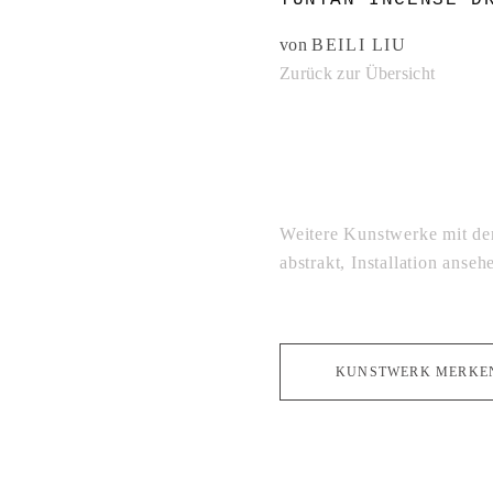
YUNYAN INCENSE D
von
BEILI LIU
Zurück zur Übersicht
Weitere Kunstwerke mit de
abstrakt
,
Installation
ansehe
KUNSTWERK MERKE