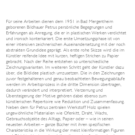
Für seine Arbeiten dienen dem 1951 in Bad Mergentheim
geborenen Bildhauer Petrus persönliche Begegnungen und
Erfahrungen als Anregung, die er in plastischen Werken verdichtet
und ironisch konterkariert. Die erste Umsetzungsphase ist von
einer intensiven zeichnerischen Auseinandersetzung mit der noch
abstrakten Grundidee geprägt. Als erste rohe Skizze wird die im
Künstler reifende Idee mit kurzen, heftigen Strichen zu Papier
gebracht. Nach der Reihe entstehen so unterschiedliche
Zeichnungsvarianten. Im weiteren Schritt geht der Künstler dazu
über, die Bildidee plastisch umzusetzen. Die in den Zeichnungen
zuvor festgehaltenen und genau beobachteten Bewegungsabläufe
werden im Arbeitsprozess in die dritte Dimension übertragen,
dadurch verändert und interpretiert. Verzerrung und
Übersteigerung der Motive gehören dabei ebenso zum
künstlerischen Repertoire wie Reduktion und Zusammenfassung.
Neben dem für Petrus zentralen Werkstoff Holz spielen
ungewöhnliche Materialien wie Ofenkitt, Draht, Wachs,
Gebrauchsobjekte des Alltags, Papier oder – wie in seinen
neuesten Arbeiten – ganze Bücher mit ihren spezifischen
Charakteristika in die Wirkung der meist kleinformatigen Figuren