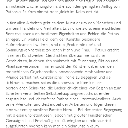
und Objekte hinein und verleihen ihnen eine fragile und ephemer
anmutende Erscheinungsform, die auch den geringsten Anflug von
Pathos auf’s Korn nimmt oder gleich im Keim erstickt.
In fast allen Arbeiten geht es dem Künstler um den Menschen und
um sein Handeln und Verhalten. Es sind die zwischenmenschlichen
Bereiche, aber auch bestimmt Eigenheiten und Fehler, die Petrus
anregen. Ein weites Feld, dem der Künstler besondere
Aufmerksamkeit widmet, sind die ‚Problemfelder’ und
Spannungsver-hältnisse zwischen Mann und Frau. – Petrus erzählt
in seinen Kunstwerken Geschichten, überaus menschliche
Geschichten, in denen sich Wahrheit mit Erinnerung, Fiktion und
Phantasie verbinden. Immer sucht der Künstler dabei, der den
menschlichen Gegebenheiten innewohnende Ambivalenz und
Wandelbarkeit mit künstlerischer Ironie zu begegnen und sie
sichtbar zu machen; sei es die unbewusste Komik einer
persönlichen Seinskrise, die Lächerlichkeit eines von Beginn an zum
Scheitern verur-teilten Selbstbehauptungsversuchs oder der
angestaubte und lebensferne Pathos eines Literaturklassikers. Auch
seine Werktitel sind Bestandteil der Arbeiten und fügen diesen
eine weitere sprachliche Facette hinzu. – Bei der ersten Begegnung
mit diesen unpretentiösen, jedoch mit größter künstlerischer
Genauigkeit und Ernsthaftig-keit überlegten und bildhauerisch
ausgeführten Werken kann man ein Schmunzeln kaum