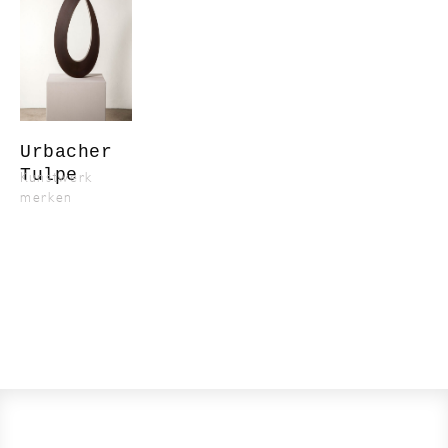
Urbacher
Tulpe
Kunstwerk
merken