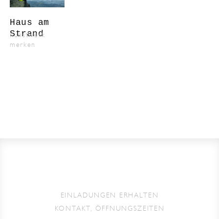
Haus am
Strand
Kunstwerk
merken
EINLADUNGEN ERHALTEN
KONTAKT, ÖFFNUNGSZEITEN