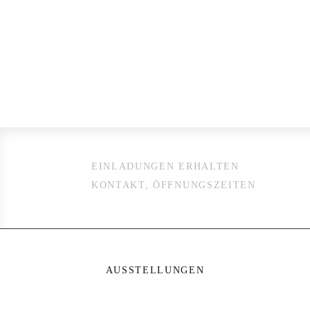
EINLADUNGEN ERHALTEN
KONTAKT, ÖFFNUNGSZEITEN
AUSSTELLUNGEN
Gabelsbergerstraße 7 · 80
Anrufen