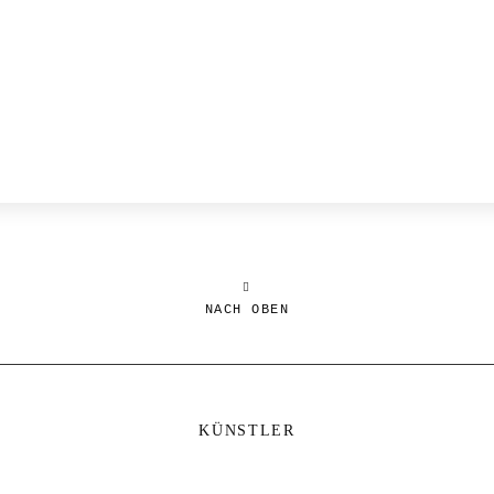
NACH OBEN
KÜNSTLER
333 München · MO nach Vereinbarung · DI bis SA 12 – 18 Uhr · SO 12 –