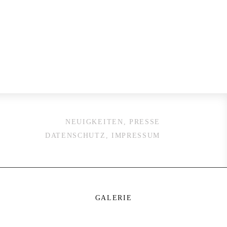
NEUIGKEITEN, PRESSE
DATENSCHUTZ, IMPRESSUM
GALERIE
 18 Uhr (Nur Besichtigung)