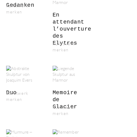
Gedanken
Kunstwerk
merken
En
attendant
l’ouverture
des
Elytres
Kunstwerk
merken
Duo
Memoire
Kunstwerk
de
merken
Glacier
Kunstwerk
merken