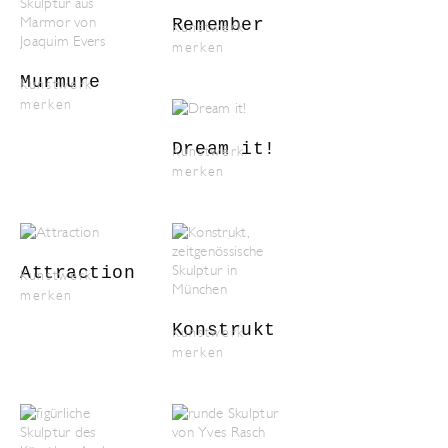
Remember
Kunstwerk
merken
Murmure
Kunstwerk
merken
Dream it!
Kunstwerk
merken
Attraction
Kunstwerk
merken
Konstrukt
Kunstwerk
merken