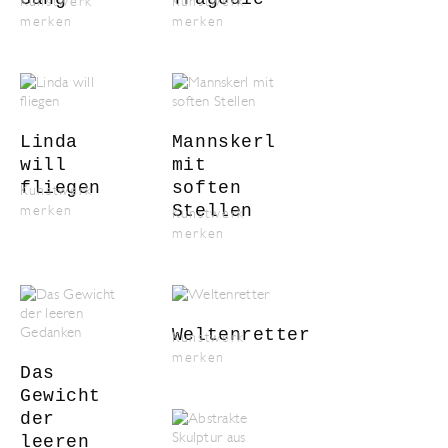
Kunstwerk
Kunstwerk
merken
merken
Linda
Mannskerl
will
mit
fliegen
soften
Kunstwerk
Stellen
merken
Kunstwerk
merken
Weltenretter
Kunstwerk
merken
Das
Gewicht
der
leeren