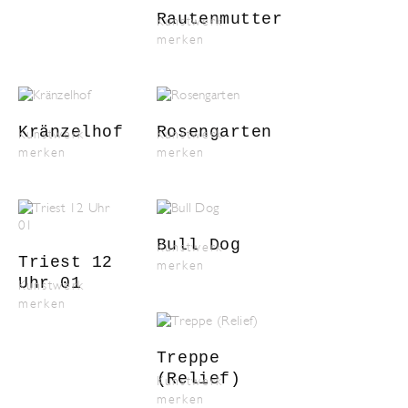
Rautenmutter
Kunstwerk
merken
Kränzelhof
Rosengarten
Kunstwerk
Kunstwerk
merken
merken
Bull Dog
Kunstwerk
Triest 12
merken
Uhr 01
Kunstwerk
merken
Treppe
(Relief)
Kunstwerk
merken