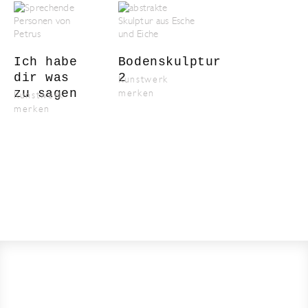
Ich habe
Bodenskulptur
dir was
2
Kunstwerk
zu sagen
merken
Kunstwerk
merken