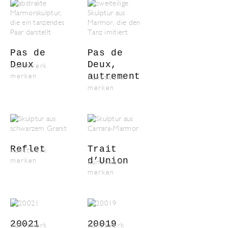
Pas de
Pas de
Deux
Deux,
Kunstwerk
autrement
merken
Kunstwerk
merken
Reflet
Trait
Kunstwerk
d’Union
merken
Kunstwerk
merken
20021
20019
Kunstwerk
Kunstwerk