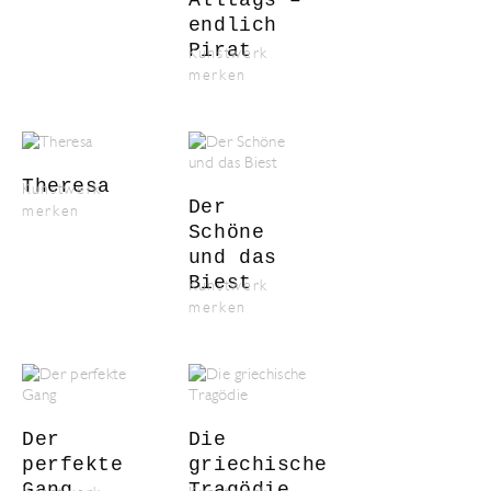
Alltags –
endlich
Pirat
Kunstwerk
merken
Theresa
Kunstwerk
Der
merken
Schöne
und das
Biest
Kunstwerk
merken
Der
Die
perfekte
griechische
Gang
Tragödie