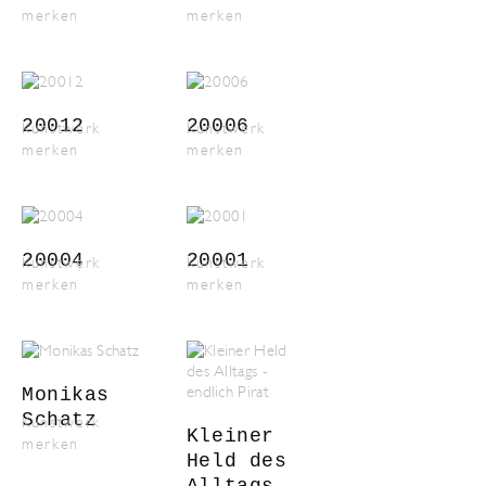
merken
merken
20012
20006
Kunstwerk
Kunstwerk
merken
merken
20004
20001
Kunstwerk
Kunstwerk
merken
merken
Monikas
Schatz
Kunstwerk
Kleiner
merken
Held des