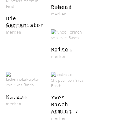
Ruhend
Kunstwerk
merken
Die
Germaniator
Kunstwerk
merken
Reise
Kunstwerk
merken
Katze
Yves
Kunstwerk
merken
Rasch
Atmung 7
Kunstwerk
merken