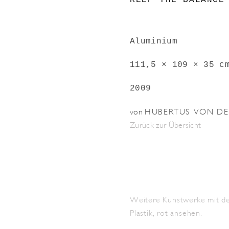
KEEP THE BALANCE
Aluminium
111,5 × 109 × 35 c
2009
von
HUBERTUS VON DE
Zurück zur Übersicht
Weitere Kunstwerke mit de
Plastik
,
rot
ansehen.