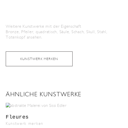
Weitere Kunstwerke mit der Eigenschaft
Bronze
,
Pfeiler
,
quadratisch
,
Säule
,
Schach
,
Skull
,
Stahl
,
Totenkopf
ansehen.
KUNSTWERK MERKEN
ÄHNLICHE KUNSTWERKE
Fleures
Kunstwerk merken