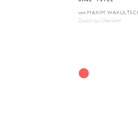
OHNE TITEL
von
MAXIM WAKULTSC
Zurück zur Übersicht
⬤