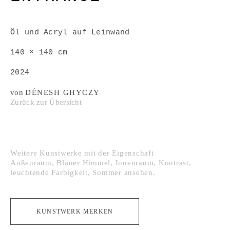
Öl und Acryl auf Leinwand
140 × 140 cm
2024
von
DÉNESH GHYCZY
Zurück zur Übersicht
Weitere Kunstwerke mit der Eigenschaft
Außenraum
,
Blauer Himmel
,
Innenraum
,
Kontrast
,
leuchtende Farbigkeit
,
Sommer
ansehen.
KUNSTWERK MERKEN