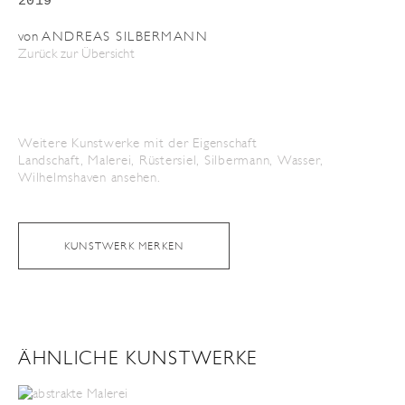
2019
von
ANDREAS SILBERMANN
Zurück zur Übersicht
Weitere Kunstwerke mit der Eigenschaft
Landschaft
,
Malerei
,
Rüstersiel
,
Silbermann
,
Wasser
,
Wilhelmshaven
ansehen.
KUNSTWERK MERKEN
ÄHNLICHE KUNSTWERKE