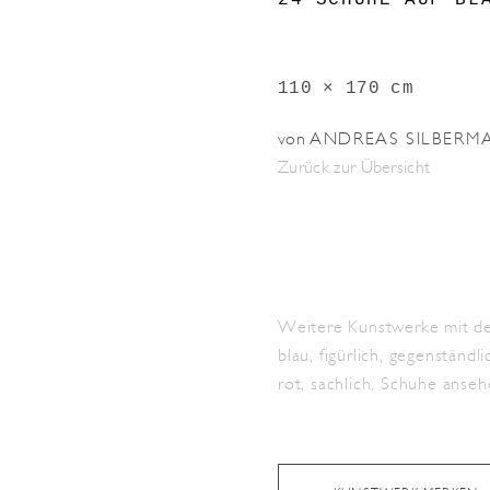
24 SCHUHE AUF BL
110 × 170 cm
von
ANDREAS SILBERM
Zurück zur Übersicht
Weitere Kunstwerke mit de
blau
,
figürlich
,
gegenständli
rot
,
sachlich
,
Schuhe
anseh