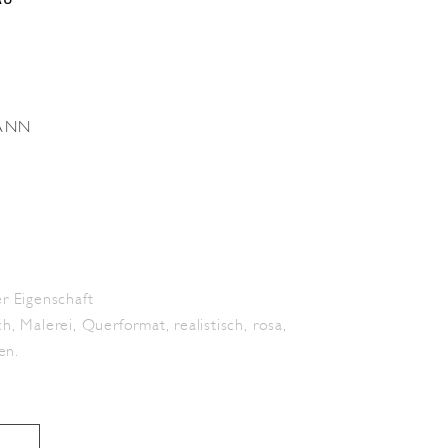
AU
ANN
r Eigenschaft
ch
,
Malerei
,
Querformat
,
realistisch
,
rosa
,
en.