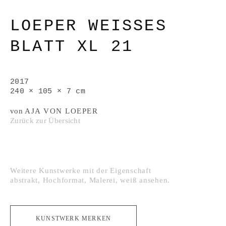
LOEPER WEISSES B
LATT XL 21
2017
240 × 105 × 7 cm
von
AJA VON LOEPER
Zurück zur Übersicht
Weitere Kunstwerke mit der Eigenschaft
abstrakt
,
Hochformat
,
Malerei
,
weiß
ansehen.
KUNSTWERK MERKEN